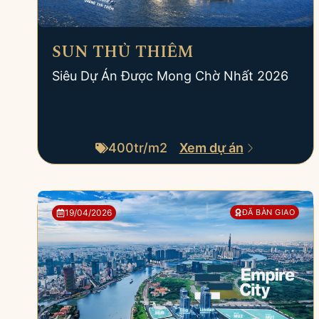
SUN THỦ THIÊM
Siêu Dự Án Được Mong Chờ Nhất 2026
400tr/m2
Xem dự án
19/04/2026
ĐÃ BÀN GIAO