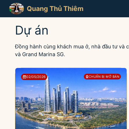
Chuyển
Quang Thủ Thiêm
đến
nội
dung
Dự án
Đồng hành cùng khách mua ở, nhà đầu tư và chủ
và Grand Marina SG.
02/05/2026
CHUẨN BỊ MỞ BÁN