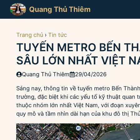
Chuyển
Quang Thủ Thiêm
đến
nội
dung
Trang chủ
›
Tin tức
TUYẾN METRO BẾN TH
SÂU LỚN NHẤT VIỆT 
Quang Thủ Thiêm
29/04/2026
Sáng nay, thông tin về tuyến metro Bến Thành 
trường, đặc biệt khi các yếu tố kỹ thuật quan 
thuộc nhóm lớn nhất Việt Nam, với đoạn xuyê
quy mô và tầm nhìn dài hạn của khu đô thị Th