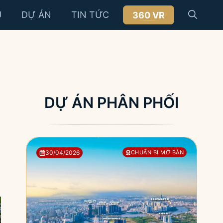
U
DỰ ÁN
TIN TỨC
360 VR
DỰ ÁN PHÂN PHỐI
30/04/2026
CHUẨN BỊ MỞ BÁN