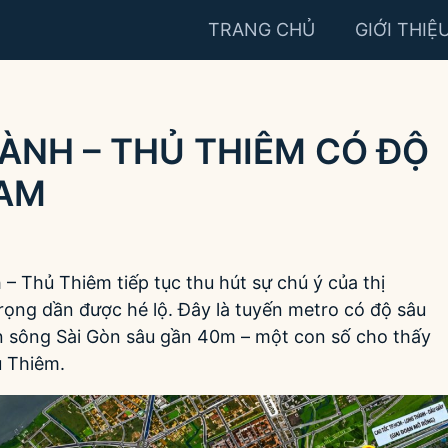
TRANG CHỦ
GIỚI THIỆ
ÀNH – THỦ THIÊM CÓ ĐỘ
NAM
– Thủ Thiêm tiếp tục thu hút sự chú ý của thị
trọng dần được hé lộ. Đây là tuyến metro có độ sâu
02/05/2026
CHUẨN BỊ MỞ BÁN
n sông Sài Gòn sâu gần 40m – một con số cho thấy
ủ Thiêm.