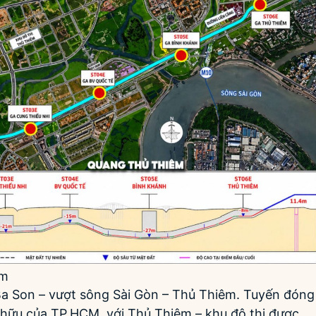
SUN THỦ THIÊM
Siêu Dự Án Được Mong Chờ Nhất
2026
400tr/m2
Xem dự án
êm
Ba Son – vượt sông Sài Gòn – Thủ Thiêm. Tuyến đóng
ện hữu của TP.HCM, với Thủ Thiêm – khu đô thị được